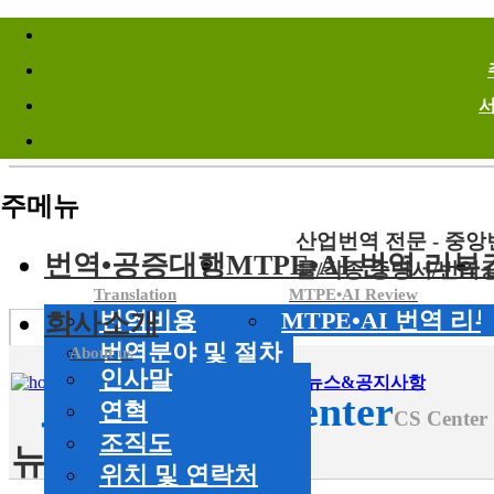
바로가기메뉴
Site Infomation Menu
주메뉴
산업번역 전문 - 중
번역•공증대행
MTPE•AI 번역 리뷰
률/각종 증명서/번역
Translation
MTPE•AI Review
회사소개
번역비용
MTPE•AI 번역 리
번역분야 및 절차
About us
인사말
공증대행서비스
HOME
>
고객센터
CS Center
>
뉴스&공지사항
고객센터
CS Center
연혁
CS Center
조직도
뉴스&공지사항
위치 및 연락처