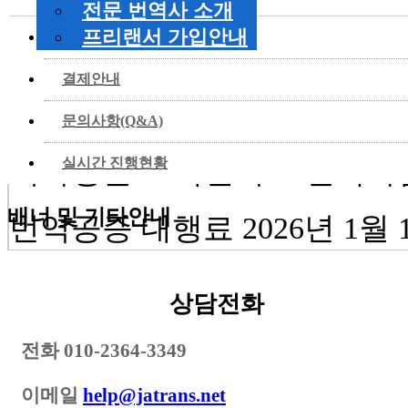
전문 번역사 소개
프리랜서 가입안내
뉴스&공지사항
공지사항 및 최신 관련 뉴스
결제안내
고 정확한 정보를 전달하기위
문의사항(Q&A)
의사항은 고객센터로 연락바랍
실시간 진행현황
배너 및 기타안내
번역공증 대행료 2026년 1월 
[ 2025.12.30 08:19:51 ]
상담전화
고객 여러분 안녕하세요.
전화
010-2364-3349
여러분의 성원에 힘입어 
이메일
help@jatrans.net