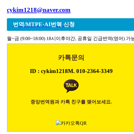
전문업체로서
cykim1218@naver.com
나날이 성장하고 있습니다
번역/MTPE·AI번역 신청
그동안 물가인상에도 불구하
월~금 (9:00~18:00) 18시이후
야간, 공휴일 긴급번역(영어) 가
행료를
카톡문의
2026년 1월1일1일부터 기
ID : cykim1218
M. 010-2364-3349
기존
중앙번역원과 카톡 친구를 맺어보세요.
12,000원에서 14,000
건비