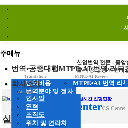
바로가기메뉴
Site Infomation Menu
주메뉴
산업번역 전문 - 중
번역•공증대행
MTPE•AI 번역 리뷰
률/각종 증명서/번역
Translation
MTPE•AI Review
회사소개
번역비용
MTPE•AI 번역 리
번역분야 및 절차
About us
인사말
공증대행서비스
HOME
>
고객센터
CS Center
>
실시간 진행현황
고객센터
CS Center
연혁
CS Center
조직도
실시간 진행현황
위치 및 연락처