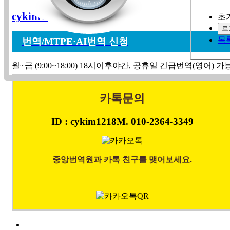
cykim1218@naver.com
초
로
목
번역/MTPE·AI번역 신청
월~금 (9:00~18:00) 18시이후
야간, 공휴일 긴급번역(영어) 가
카톡문의
ID : cykim1218
M. 010-2364-3349
Quick Menu
중앙번역원과 카톡 친구를 맺어보세요.
M