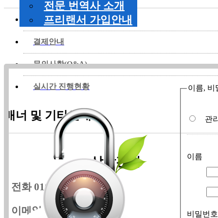
전문 번역사 소개
프리랜서 가입안내
뉴스&공지사항
글 등록시 입력하신 이름과 암호를 입력하시면 등록하신 내용을
결제안내
셨더라도 확인할수 있다는 것을 알려드립니다.
문의사항(Q&A)
실시간 진행현황
이름, 
배너 및 기타안내
관
이름
상담전화
전화
010-2364-3349
이메일
help@jatrans.net
비밀번호