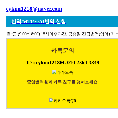
cykim1218@naver.com
1213
정**)
비밀글
번역
1212
정**)
비밀글
번역
번역/MTPE·AI번역 신청
1211
정**)
비밀글
번역
월~금 (9:00~18:00) 18시이후
야간, 공휴일 긴급번역(영어) 가
1210
영**아
비밀글
번역
카톡문의
이전
<
1
2
3
4
5
6
7
8
9
10
다음
>
다음10개
>>
ID : cykim1218
M. 010-2364-3349
초기화
등 록
중앙번역원과 카톡 친구를 맺어보세요.