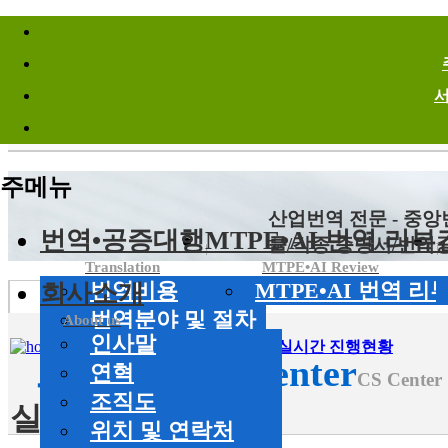
바로가기메뉴
Site Infomation Menu
주메뉴
산업번역 전문 - 중
번역•공증대행
MTPE•AI 번역 리뷰
률/각종 증명서/번역
Translation
MTPE•AI Review
회사소개
번역비용
MTPE•AI 번역 리
번역분야 및 절차
About us
인사말
공증대행서비스
HOME
>
고객센터
CS Center
>
실시간 진행현황
고객센터
CS Center
연혁
CS Center
조직도
실시간 진행현황
위치 및 연락처