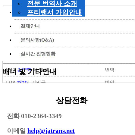
전문 번역사 소개
프리랜서 가입안내
뉴스&공지사항
검색폼
결제안내
검색
검색어
문의사항(Q&A)
견적
실시간 진행현황
번호
고객명
서비스구분
1219
김**혁
비밀글
번역
배너 및 기타안내
1218
해**c
비밀글
번역
1217
N**)
비밀글
번역
상담전화
1216
이**늘
비밀글
번역
전화
010-2364-3349
1215
김**도
비밀글
번역
이메일
help@jatrans.net
1214
염**건
비밀글
번역